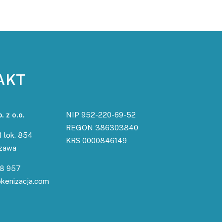
AKT
 z o.o.
NIP 952-220-69-52
REGON 386303840
1 lok. 854
KRS 0000846149
zawa
48 957
okenizacja.com