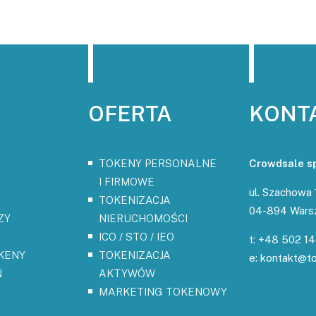
OFERTA
KONT
TOKENY PERSONALNE
Crowdsale sp.
I FIRMOWE
ul. Szachowa 
TOKENIZACJA
04-894 Wars
ZY
NIERUCHOMOŚCI
ICO / STO / IEO
t: +48 502 1
KENY
TOKENIZACJA
e: kontakt@t
N
AKTYWÓW
MARKETING TOKENOWY