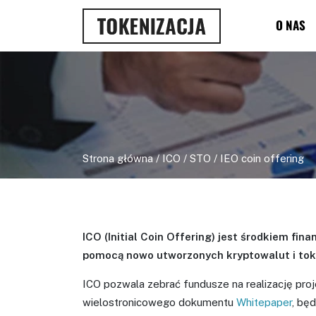
O NAS
Strona główna
/
ICO / STO / IEO coin offering
ICO (Initial Coin Offering) jest środkiem fi
pomocą nowo utworzonych kryptowalut i token
ICO pozwala zebrać fundusze na realizację pro
wielostronicowego dokumentu
Whitepaper
, bę