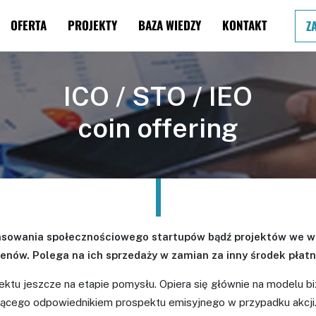
OFERTA
PROJEKTY
BAZA WIEDZY
KONTAKT
Z
ICO / STO / IEO
coin offering
nansowania społecznościowego startupów bądź projektów we wc
ów. Polega na ich sprzedaży w zamian za inny środek płatni
jektu jeszcze na etapie pomysłu. Opiera się głównie na modelu
dącego odpowiednikiem prospektu emisyjnego w przypadku akcji. 